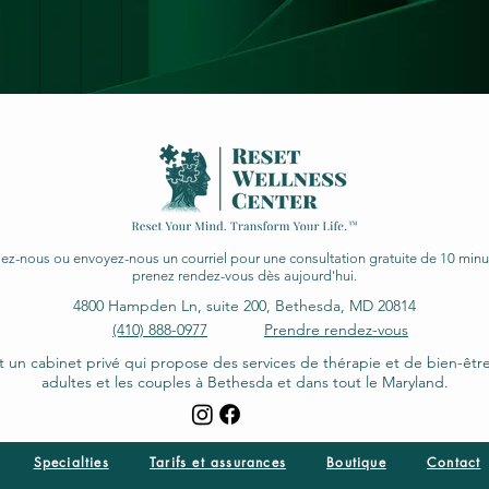
ez-nous ou envoyez-nous un courriel pour une consultation gratuite de 10 minu
prenez rendez-vous dès aujourd'hui.
4800 Hampden Ln, suite 200, Bethesda, MD 20814
(410) 888-0977
Prendre rendez-vous
t un cabinet privé qui propose des services de thérapie et de bien-êt
adultes et les couples à Bethesda et dans tout le Maryland.
Specialties
Tarifs et assurances
Boutique
Contact