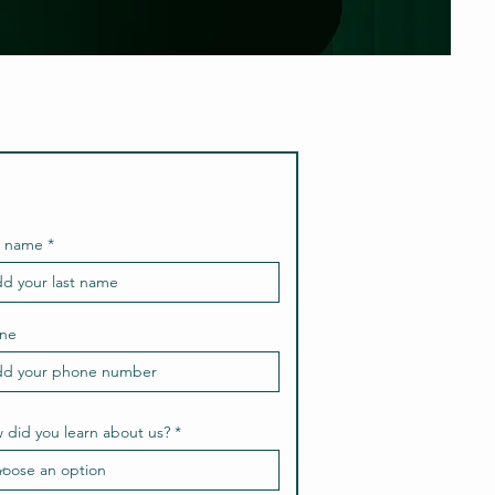
t name
ne
 did you learn about us?