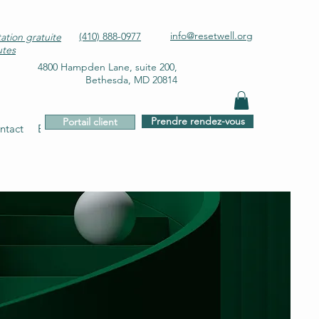
info@resetwell.org
(410) 888-0977
ation gratuite
utes
4800 Hampden Lane, suite 200,
Bethesda, MD 20814
Prendre rendez-vous
Portail client
ntact
Blog
Christian Counseling