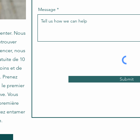
Message
Center. Nous
etrouver
mencer, nous
tuite de 10
oins et de
. Prenez
Submit
s le premier
ive. Vous
première
tez entamer
e.