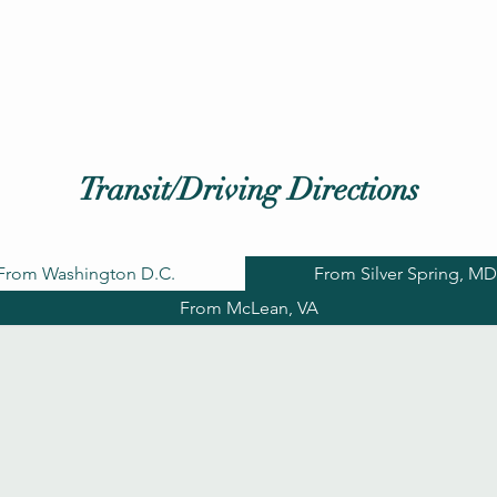
Transit/Driving Directions
From Washington D.C.
From Silver Spring, M
From McLean, VA