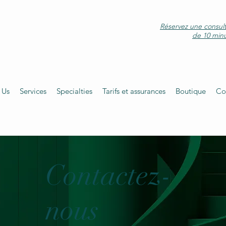
Réservez une consult
de 10 min
 Us
Services
Specialties
Tarifs et assurances
Boutique
Co
Contactez-
nous