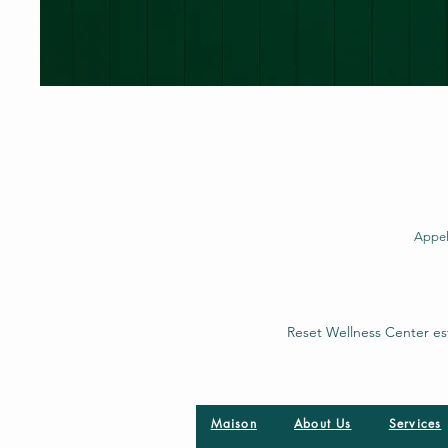
Appel
Reset Wellness Center es
Maison
About Us
Services