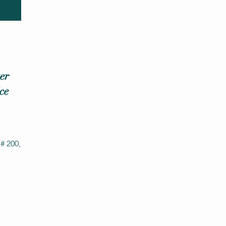
er
ce
# 200,